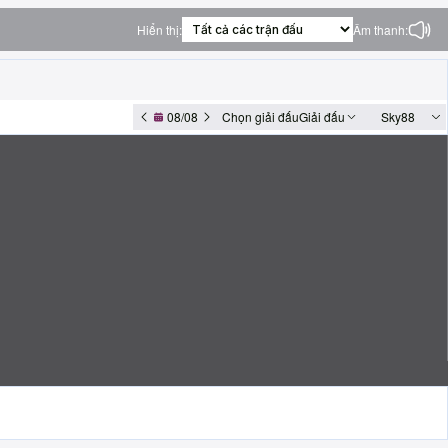
Hiển thị:
Âm thanh:
08/08
Chọn giải đấu
Giải đấu
Sky88